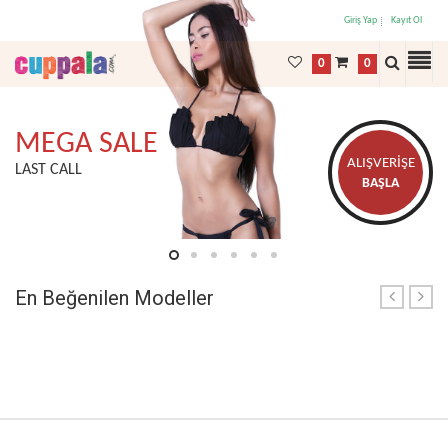
Giriş Yap
Kayıt Ol
0
0
MEGA SALE
ALIŞVERIŞE
ALIŞVERIŞE
ALIŞVERIŞE
ALIŞVERIŞE
ALIŞVERIŞE
ALIŞVERIŞE
LAST CALL
BAŞLA
BAŞLA
BAŞLA
BAŞLA
BAŞLA
BAŞLA
En Beğenilen Modeller