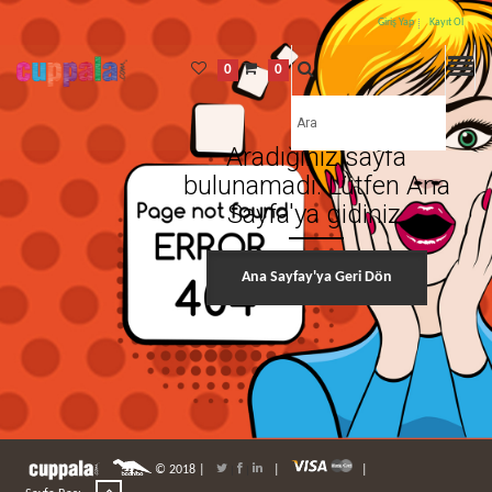
Giriş Yap
Kayıt Ol
0
0
Aradığınız sayfa
bulunamadı. Lütfen Ana
Sayfa'ya gidiniz.
Ana Sayfay'ya Geri Dön
© 2018 |
|
|
|
|