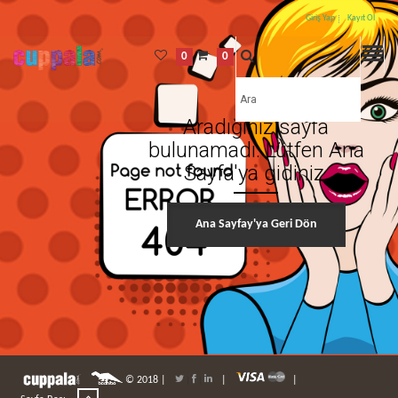
Giriş Yap
Kayıt Ol
0
0
Aradığınız sayfa
bulunamadı. Lütfen Ana
Sayfa'ya gidiniz.
Ana Sayfay'ya Geri Dön
© 2018 |
|
|
|
|